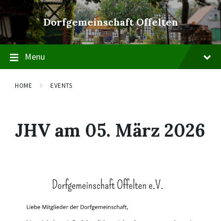
Skip
Skip
Skip
to
to
to
Dorfgemeinschaft Offelten
content
main
footer
navigation
Menu
HOME
EVENTS
JHV am 05. März 2026